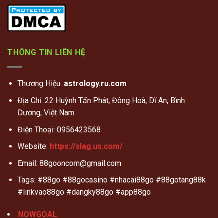
THÔNG TIN LIÊN HỆ
Thương Hiệu:
astrology.ru.com
Địa Chỉ: 22 Huỳnh Tấn Phát, Đông Hoà, Dĩ An, Bình
Dương, Việt Nam
Điện Thoại: 0956423568
Website:
https://slag.us.com/
Email: 88gooncom@gmail.com
Tags: #88go #88gocasino #nhacai88go #88gotang88k
#linkvao88go #dangky88go #app88go
NOWGOAL