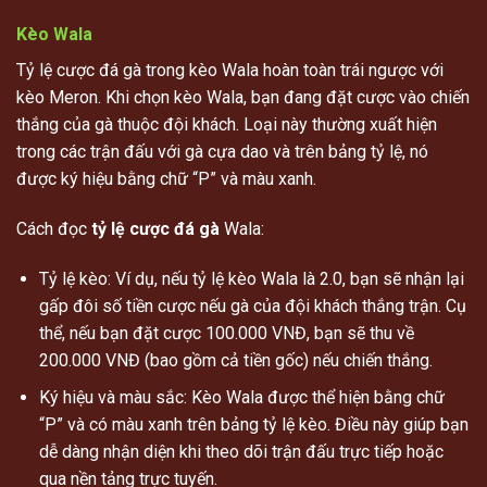
Kèo Wala
Tỷ lệ cược đá gà trong kèo Wala hoàn toàn trái ngược với
kèo Meron. Khi chọn kèo Wala, bạn đang đặt cược vào chiến
thắng của gà thuộc đội khách. Loại này thường xuất hiện
trong các trận đấu với gà cựa dao và trên bảng tỷ lệ, nó
được ký hiệu bằng chữ “P” và màu xanh.
Cách đọc
tỷ lệ cược đá gà
Wala:
Tỷ lệ kèo: Ví dụ, nếu tỷ lệ kèo Wala là 2.0, bạn sẽ nhận lại
gấp đôi số tiền cược nếu gà của đội khách thắng trận. Cụ
thể, nếu bạn đặt cược 100.000 VNĐ, bạn sẽ thu về
200.000 VNĐ (bao gồm cả tiền gốc) nếu chiến thắng.
Ký hiệu và màu sắc: Kèo Wala được thể hiện bằng chữ
“P” và có màu xanh trên bảng tỷ lệ kèo. Điều này giúp bạn
dễ dàng nhận diện khi theo dõi trận đấu trực tiếp hoặc
qua nền tảng trực tuyến.