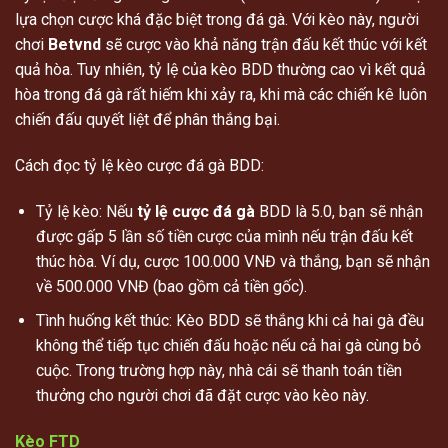
lựa chọn cược khá đặc biệt trong đá gà. Với kèo này, người
chơi
Betvnd
sẽ cược vào khả năng trận đấu kết thúc với kết
quả hòa. Tuy nhiên, tỷ lệ của kèo BDD thường cao vì kết quả
hòa trong đá gà rất hiếm khi xảy ra, khi mà các chiến kê luôn
chiến đấu quyết liệt để phân thắng bại.
Cách đọc tỷ lệ kèo cược đá gà BDD:
Tỷ lệ kèo: Nếu
tỷ lệ cược đá gà
BDD là 5.0, bạn sẽ nhận
được gấp 5 lần số tiền cược của mình nếu trận đấu kết
thúc hòa. Ví dụ, cược 100.000 VNĐ và thắng, bạn sẽ nhận
về 500.000 VNĐ (bao gồm cả tiền gốc).
Tình huống kết thúc: Kèo BDD sẽ thắng khi cả hai gà đều
không thể tiếp tục chiến đấu hoặc nếu cả hai gà cùng bỏ
cuộc. Trong trường hợp này, nhà cái sẽ thanh toán tiền
thưởng cho người chơi đã đặt cược vào kèo này.
Kèo FTD