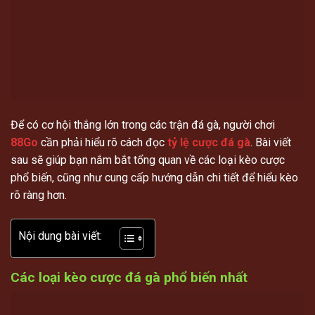
Để có cơ hội thắng lớn trong các trận đá gà, người chơi
88Go
cần phải hiểu rõ cách đọc
tỷ lệ cược đá gà
. Bài viết
sau sẽ giúp bạn nắm bắt tổng quan về các loại kèo cược
phổ biến, cũng như cung cấp hướng dẫn chi tiết để hiểu kèo
rõ ràng hơn.
Nội dung bài viết:
Các loại kèo cược đá gà phổ biến nhất