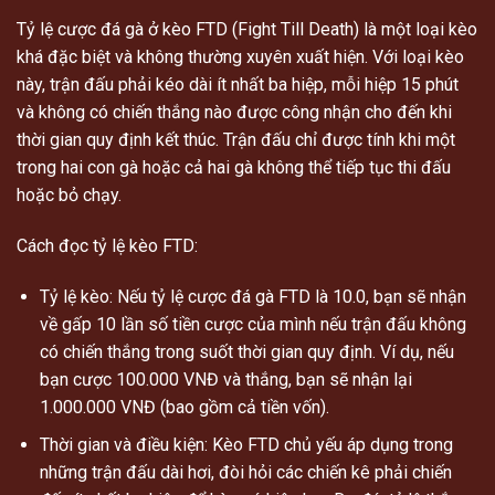
Tỷ lệ cược đá gà ở kèo FTD (Fight Till Death) là một loại kèo
khá đặc biệt và không thường xuyên xuất hiện. Với loại kèo
này, trận đấu phải kéo dài ít nhất ba hiệp, mỗi hiệp 15 phút
và không có chiến thắng nào được công nhận cho đến khi
thời gian quy định kết thúc. Trận đấu chỉ được tính khi một
trong hai con gà hoặc cả hai gà không thể tiếp tục thi đấu
hoặc bỏ chạy.
Cách đọc tỷ lệ kèo FTD:
Tỷ lệ kèo: Nếu tỷ lệ cược đá gà FTD là 10.0, bạn sẽ nhận
về gấp 10 lần số tiền cược của mình nếu trận đấu không
có chiến thắng trong suốt thời gian quy định. Ví dụ, nếu
bạn cược 100.000 VNĐ và thắng, bạn sẽ nhận lại
1.000.000 VNĐ (bao gồm cả tiền vốn).
Thời gian và điều kiện: Kèo FTD chủ yếu áp dụng trong
những trận đấu dài hơi, đòi hỏi các chiến kê phải chiến