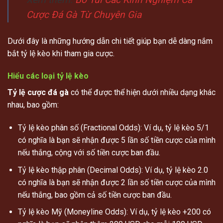
Cược Đá Gà Từ Chuyên Gia
Dưới đây là những hướng dẫn chi tiết giúp bạn dễ dàng nắm
bắt tỷ lệ kèo khi tham gia cược.
Hiểu các loại tỷ lệ kèo
Tỷ lệ cược đá gà
có thể được thể hiện dưới nhiều dạng khác
nhau, bao gồm:
Tỷ lệ kèo phân số (Fractional Odds): Ví dụ, tỷ lệ kèo 5/1
có nghĩa là bạn sẽ nhận được 5 lần số tiền cược của mình
nếu thắng, cộng với số tiền cược ban đầu.
Tỷ lệ kèo thập phân (Decimal Odds): Ví dụ, tỷ lệ kèo 2.0
có nghĩa là bạn sẽ nhận được 2 lần số tiền cược của mình
nếu thắng, bao gồm cả số tiền cược ban đầu.
Tỷ lệ kèo Mỹ (Moneyline Odds): Ví dụ, tỷ lệ kèo +200 có