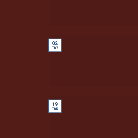
02
Th7
19
Th5