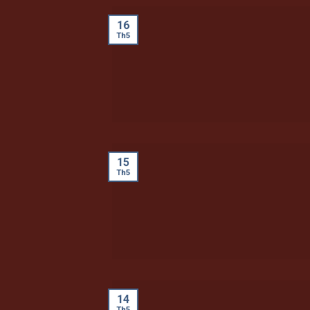
16
Th5
15
Th5
14
Th5