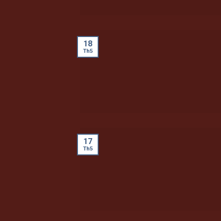
18
Th5
17
Th5