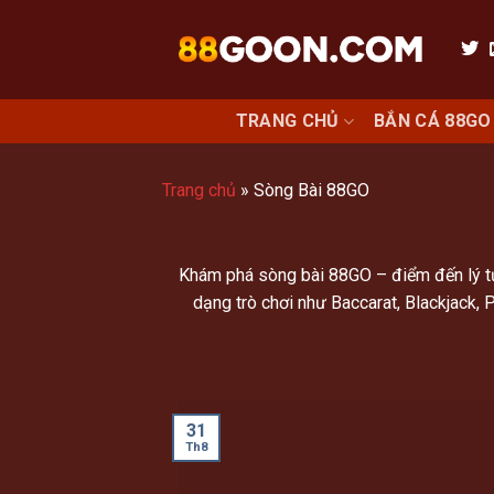
Skip
to
content
TRANG CHỦ
BẮN CÁ 88GO
Trang chủ
»
Sòng Bài 88GO
Khám phá sòng bài 88GO – điểm đến lý tư
dạng trò chơi như Baccarat, Blackjack,
31
Th8