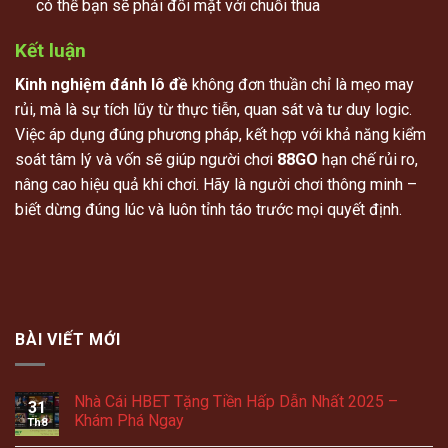
có thể bạn sẽ phải đối mặt với chuỗi thua
Kết luận
Kinh nghiệm đánh lô đề
không đơn thuần chỉ là mẹo may
rủi, mà là sự tích lũy từ thực tiễn, quan sát và tư duy logic.
Việc áp dụng đúng phương pháp, kết hợp với khả năng kiểm
soát tâm lý và vốn sẽ giúp người chơi
88GO
hạn chế rủi ro,
nâng cao hiệu quả khi chơi. Hãy là người chơi thông minh –
biết dừng đúng lúc và luôn tỉnh táo trước mọi quyết định.
BÀI VIẾT MỚI
Nhà Cái HBET Tặng Tiền Hấp Dẫn Nhất 2025 –
31
Khám Phá Ngay
Th8