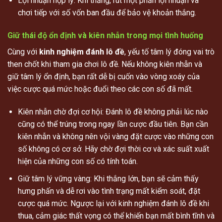
Lợi nhuận hợp lý: Khi thắng, rút một phần lợi nhuận và
chơi tiếp với số vốn ban đầu để bảo vệ khoản thắng.
Giữ thái độ ổn định và kiên nhẫn trong mọi tình huống
Cùng với
kinh nghiệm đánh lô đề
, yếu tố tâm lý đóng vai trò
then chốt khi tham gia chơi lô đề. Nếu không kiên nhẫn và
giữ tâm lý ổn định, bạn rất dễ bị cuốn vào vòng xoáy của
việc cược quá mức hoặc đuổi theo các con số đã mất.
Kiên nhẫn chờ đợi cơ hội: Đánh lô đề không phải lúc nào
cũng có thể trúng trong ngay lần cược đầu tiên. Bạn cần
kiên nhẫn và không nên vội vàng đặt cược vào những con
số không có cơ sở. Hãy chờ đợi thời cơ và xác suất xuất
hiện của những con số có tính toán.
Giữ tâm lý vững vàng: Khi thắng lớn, bạn sẽ cảm thấy
hưng phấn và dễ rơi vào tình trạng mất kiểm soát, đặt
cược quá mức. Ngược lại với kinh nghiệm đánh lô đề khi
thua, cảm giác thất vọng có thể khiến bạn mất bình tĩnh và