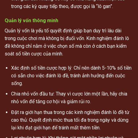
trong các kỳ quay tiếp theo, được gọi là “lô gan”.
Quản lý vốn thông minh
Quản lý vốn là yếu tố quyết định giúp bạn duy trì lâu dài
trong cuộc chơi mà không bị đuối vốn. Kinh nghiệm đánh lô
đề không chỉ nằm ở việc chọn số mà còn ở cách bạn kiểm
soát số tiền cược của mình.
Xác định số tiền cược hợp lý: Chỉ nên dành 5-10% số tiền
có sẵn cho việc đánh lô đề, tránh ảnh hưởng đến cuộc
sống.
Chia nhỏ vốn đầu tư: Thay vì cược lớn một lần, hãy chia
nhỏ vốn để tăng cơ hội và giảm rủi ro.
Đặt ra giới hạn thua trong các kinh nghiệm đánh lô đề từ
cao thủ: Quyết định mức thua tối đa trong ngày và dừng
lại khi đạt giới hạn để tránh mất thêm tiền.