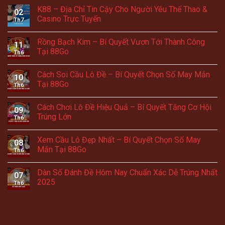
K88 – Địa Chỉ Tin Cậy Cho Người Yêu Thể Thao &
02
Casino Trực Tuyến
Th7
Rồng Bạch Kim – Bí Quyết Vươn Tới Thành Công
11
Tại 88Go
Th6
Cách Soi Cầu Lô Đề – Bí Quyết Chọn Số May Mắn
10
Tại 88Go
Th6
Cách Chơi Lô Đề Hiệu Quả – Bí Quyết Tăng Cơ Hội
09
Trúng Lớn
Th6
Xem Cầu Lô Đẹp Nhất – Bí Quyết Chọn Số May
08
Mắn Tại 88Go
Th6
Dàn Số Đánh Đề Hôm Nay Chuẩn Xác Dễ Trúng Nhất
07
2025
Th6