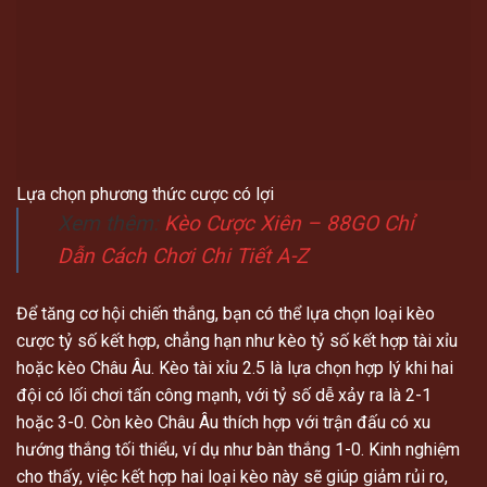
Lựa chọn phương thức cược có lợi
Xem thêm:
Kèo Cược Xiên – 88GO Chỉ
Dẫn Cách Chơi Chi Tiết A-Z
Để tăng cơ hội chiến thắng, bạn có thể lựa chọn loại kèo
cược tỷ số kết hợp, chẳng hạn như kèo tỷ số kết hợp tài xỉu
hoặc kèo Châu Âu. Kèo tài xỉu 2.5 là lựa chọn hợp lý khi hai
đội có lối chơi tấn công mạnh, với tỷ số dễ xảy ra là 2-1
hoặc 3-0. Còn kèo Châu Âu thích hợp với trận đấu có xu
hướng thắng tối thiểu, ví dụ như bàn thắng 1-0. Kinh nghiệm
cho thấy, việc kết hợp hai loại kèo này sẽ giúp giảm rủi ro,