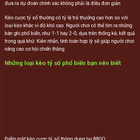
đưa ra dự đoán chính xác không phải là điều đơn giản.
Kèo cược tỷ số thường có tỷ lệ trả thưởng cao hơn so với
loại kèo khác vì độ khó cao. Người chơi có thể tìm ra những
bàn ghi phổ biến, như 1-1 hay 2-0, dựa trên thống kê, kết quả
trong quá khứ. Kiên nhẫn, tính toán hợp lý sẽ giúp người chơi
nâng cao cơ hội chiến thắng.
Những loại kèo tỷ số phổ biến bạn nên biết
Điểm mặt kèo cược tỷ số thông dụng tại 88GO