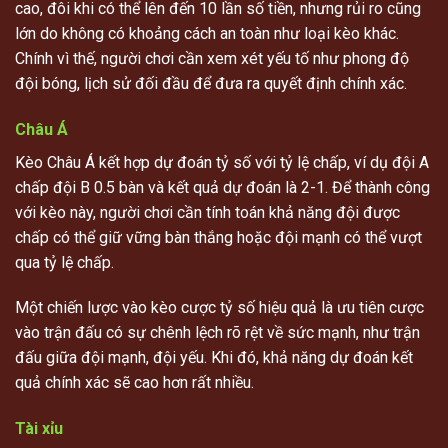
cao, đôi khi có thể lên đến 10 lần số tiền, nhưng rủi ro cũng
lớn do không có khoảng cách an toàn như loại kèo khác.
Chính vì thế, người chơi cần xem xét yếu tố như phong độ
đội bóng, lịch sử đối đầu để đưa ra quyết định chính xác.
Châu Á
Kèo Châu Á kết hợp dự đoán tỷ số với tỷ lệ chấp, ví dụ đội A
chấp đội B 0.5 bàn và kết quả dự đoán là 2-1. Để thành công
với kèo này, người chơi cần tính toán khả năng đội được
chấp có thể giữ vững bàn thắng hoặc đội mạnh có thể vượt
qua tỷ lệ chấp.
Một chiến lược vào kèo cược tỷ số hiệu quả là ưu tiên cược
vào trận đấu có sự chênh lệch rõ rệt về sức mạnh, như trận
đấu giữa đội mạnh, đội yếu. Khi đó, khả năng dự đoán kết
quả chính xác sẽ cao hơn rất nhiều.
Tài xỉu