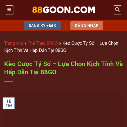
Skip
to
content
ĐĂNG KÝ +88K
ĐĂNG NHẬP
Trang chủ
»
Thể Thao 88GO
»
Kèo Cược Tỷ Số – Lựa Chọn
Kịch Tính Và Hấp Dẫn Tại 88GO
Kèo Cược Tỷ Số – Lựa Chọn Kịch Tính Và
Hấp Dẫn Tại 88GO
18
Th4