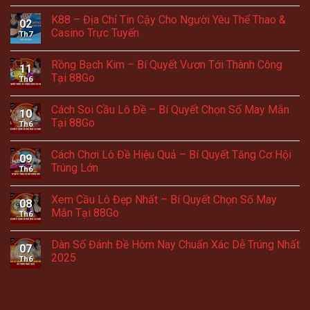
K88 – Địa Chỉ Tin Cậy Cho Người Yêu Thể Thao &
02
Casino Trực Tuyến
Th7
Rồng Bạch Kim – Bí Quyết Vươn Tới Thành Công
11
Tại 88Go
Th6
Cách Soi Cầu Lô Đề – Bí Quyết Chọn Số May Mắn
10
Tại 88Go
Th6
Cách Chơi Lô Đề Hiệu Quả – Bí Quyết Tăng Cơ Hội
09
Trúng Lớn
Th6
Xem Cầu Lô Đẹp Nhất – Bí Quyết Chọn Số May
08
Mắn Tại 88Go
Th6
Dàn Số Đánh Đề Hôm Nay Chuẩn Xác Dễ Trúng Nhất
07
2025
Th6