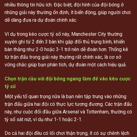
nhiều thông tin hữu ích. Đặc biệt, đội hình của đội bóng ở
những giải này thường ổn định, ít biến động, giúp người chơi
dễ dàng đưa ra dự đoán chính xác.
Ví dụ trong kèo cược tỷ số này, Manchester City thường
xuyên ghi từ 2 đến 3 bàn khi gặp đối thủ trung bình, khiến
bàn thắng như 2-0 hoặc 3-1 trở nên dễ đoán hơn. Thống kê
từ trận đấu trong giải này thường rất chính xác, là cơ sở
vững chắc giúp bạn phân tích, dự đoán một cách hiệu quả.
Chọn trận cầu với đội bóng ngang tầm để vào kèo cược
tỷ số
Một yếu tố quan trọng nữa là bạn nên tập trung vào những
trận đấu giữa hai đội có thực lực tương đương. Các trận đấu
này, như cuộc đối đầu giữa Arsenal và Tottenham, thường có
tỷ số sát nút, ví dụ như 1-1 hoặc 2-1.
Do cả hai đội đều có lối chơi thận trọng, ít có sự chênh lệch