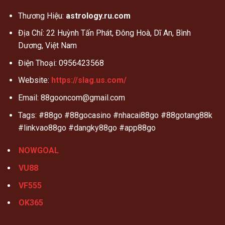
Thương Hiệu:
astrology.ru.com
Địa Chỉ: 22 Huỳnh Tấn Phát, Đông Hoà, Dĩ An, Bình
Dương, Việt Nam
Điện Thoại: 0956423568
Website:
https://slag.us.com/
Email: 88gooncom@gmail.com
Tags: #88go #88gocasino #nhacai88go #88gotang88k
#linkvao88go #dangky88go #app88go
NOWGOAL
VU88
VF555
OK365